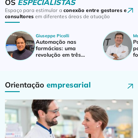
OS
ESPECIALISTAS
Espaço para estimular a
conexão entre gestores e
consultores
em diferentes áreas de atuação
Giuseppe Picolli
Ma
Automação nas
P
farmácias: uma
p
revolução em três
f
camadas
di
Orientação
empresarial