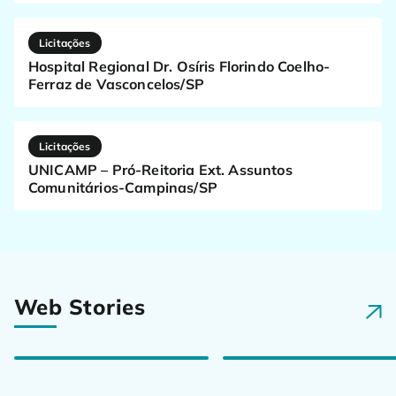
Licitações
Hospital Regional Dr. Osíris Florindo Coelho-
Ferraz de Vasconcelos/SP
Licitações
UNICAMP – Pró-Reitoria Ext. Assuntos
Comunitários-Campinas/SP
Qual o melhor
horário para tomar
Frutas que prendem
remédio? dicas e
o intestino: dicas e
Web
Stories
curiosidades
curiosidades
07/03/25
07/03/25