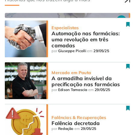
Varejo farmacêutico em 2024
por
Ana Claudia Nagao
em
29/05/25
Especialistas
Automação nas farmácias: 
uma revolução em três 
camadas
por
Giuseppe Picolli
em
29/05/25
Mercado em Pauta
A armadilha invisível da 
precificação nas farmácias
por
Edison Tamascia
em
29/05/25
Falências & Recuperações
Falência decretada
por
Redação
em
29/05/25