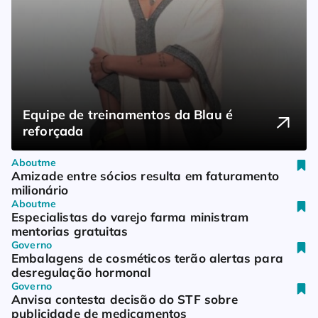
Farmacêuticas americanas despencam 
Após aceleração, faturamento da Vhita 
Equipe de treinamentos da Blau é 
Hypera amplia Neosaldina com linha 
Teste
no 1º trimestre
pode chegar a R$ 50 milhões
reforçada
para dor muscular
Aboutme
Amizade entre sócios resulta em faturamento 
milionário
Aboutme
Especialistas do varejo farma ministram 
mentorias gratuitas
Governo
Embalagens de cosméticos terão alertas para 
desregulação hormonal
Governo
Anvisa contesta decisão do STF sobre 
publicidade de medicamentos