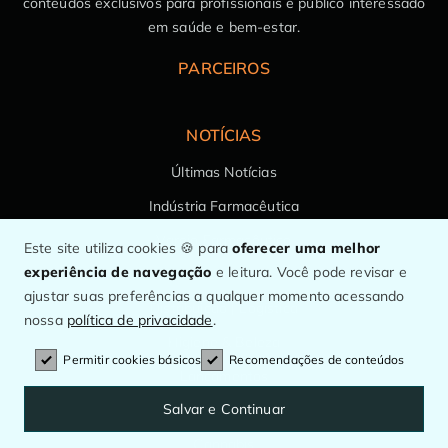
conteúdos exclusivos para profissionais e público interessado
em saúde e bem-estar.
PARCEIROS
NOTÍCIAS
Últimas Notícias
Indústria Farmacêutica
Varejo Farmacêutico
Este site utiliza cookies 🍪 para
oferecer uma melhor
experiência de navegação
e leitura. Você pode revisar e
Medicamentos
ajustar suas preferências a qualquer momento acessando
Distribuição | Logística
nossa
política de privacidade
.
Higiene & Beleza
Permitir cookies básicos
Recomendações de conteúdos
Lançamentos
Salvar e Continuar
Inovação
Cannabis