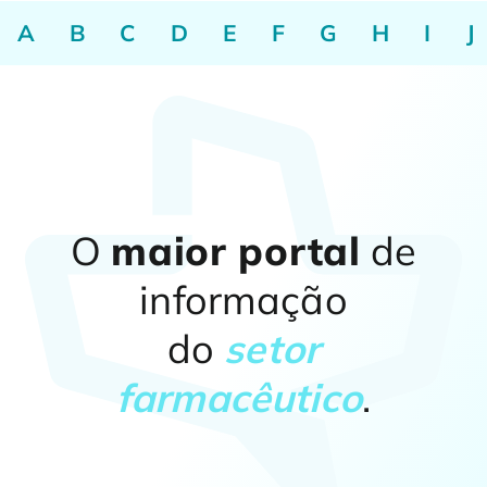
A
B
C
D
E
F
G
H
I
J
O
maior portal
de
informação
do
setor
farmacêutico
.