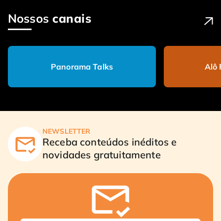
Nossos
canais
Panorama Talks
Alô
NEWSLETTER
Receba conteúdos inéditos e
novidades gratuitamente