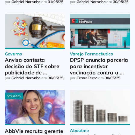
por
Gabriel Noronha
em
31/05/25
desregulação hormonal
por
Gabriel Noronha
em
30/05/25
Governo
Varejo Farmacêutico
Anvisa contesta 
DPSP anuncia parceria 
decisão do STF sobre 
para incentivar 
publicidade de 
vacinação contra a 
medicamentos
por
Gabriel Noronha
em
30/05/25
gripe
por
Cesar Ferro
em
30/05/25
VaiVém
AbbVie recruta gerente 
Aboutme