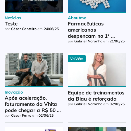
Notícias
Aboutme
Teste
Farmacêuticas 
por
César Canteiro
em
24/06/25
americanas 
despencam no 1º 
trimestre
por
Gabriel Noronha
em
21/06/25
VaiVém
Inovação
Equipe de treinamentos 
Após aceleração, 
da Blau é reforçada
faturamento da Vhita 
por
Gabriel Noronha
em
02/06/25
pode chegar a R$ 50 
milhões
por
Cesar Ferro
em
02/06/25