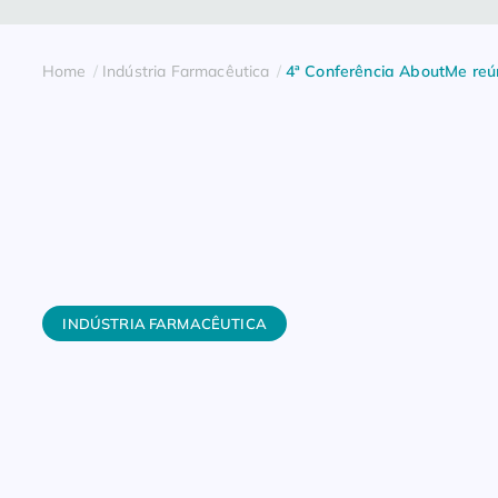
Home
Indústria Farmacêutica
4ª Conferência AboutMe reú
INDÚSTRIA FARMACÊUTICA