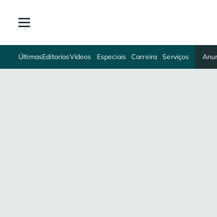
Últimas
Editorias
Vídeos
Especiais
Carreira
Serviços
Anun