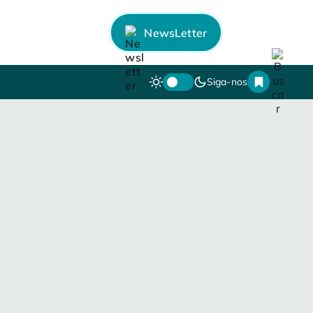
NewsLetter
Siga-nos