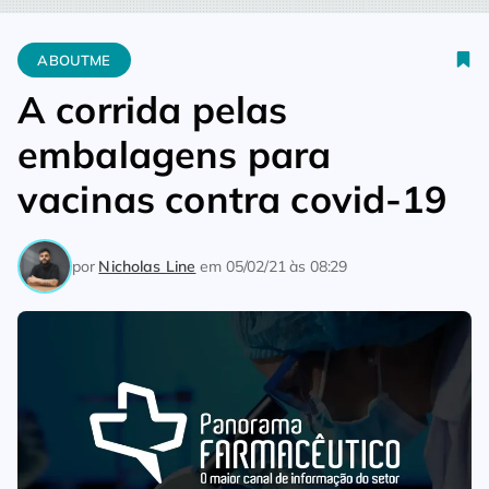
Home
Aboutme
A corrida pelas embalagens para vacinas co
ABOUTME
A corrida pelas
embalagens para
vacinas contra covid-19
por
Nicholas Line
em
05/02/21 às 08:29