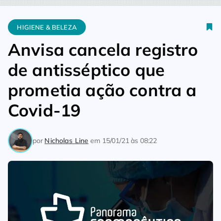
Home
Higiene & Beleza
Anvisa cancela registro de antissépt
HIGIENE & BELEZA
Anvisa cancela registro
de antisséptico que
prometia ação contra a
Covid-19
por
Nicholas Line
em
15/01/21 às 08:22