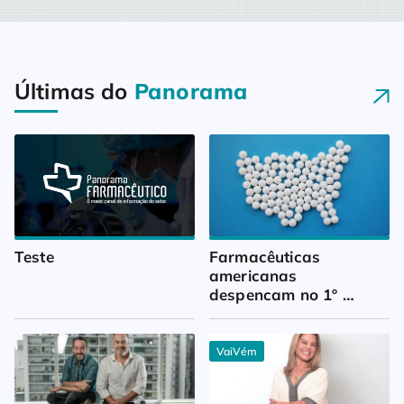
Últimas do
Panorama
Teste
Farmacêuticas 
americanas 
despencam no 1º 
trimestre
VaiVém