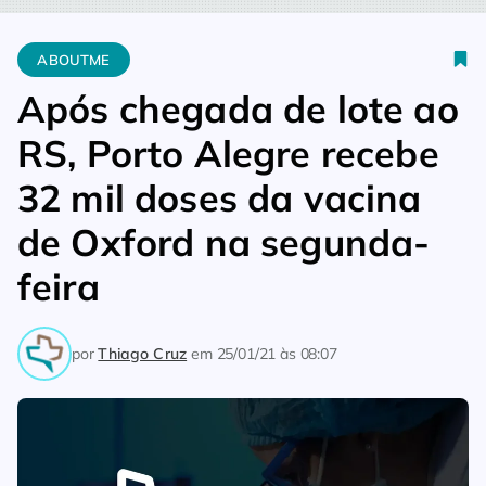
Home
Aboutme
Após chegada de lote ao RS, Porto Alegre r
ABOUTME
Após chegada de lote ao
RS, Porto Alegre recebe
32 mil doses da vacina
de Oxford na segunda-
feira
por
Thiago Cruz
em
25/01/21 às 08:07