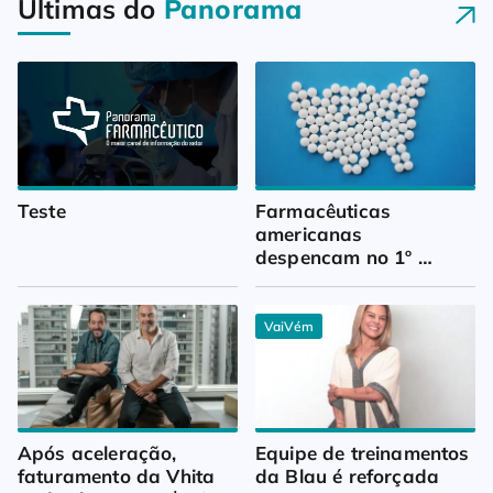
Últimas do
Panorama
Teste
Farmacêuticas 
americanas 
despencam no 1º 
trimestre
VaiVém
Após aceleração, 
Equipe de treinamentos 
faturamento da Vhita 
da Blau é reforçada