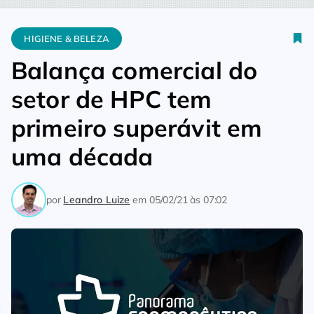
Home
Higiene & Beleza
Balança comercial do setor de HPC 
HIGIENE & BELEZA
Balança comercial do
setor de HPC tem
primeiro superávit em
uma década
por
Leandro Luize
em
05/02/21 às 07:02