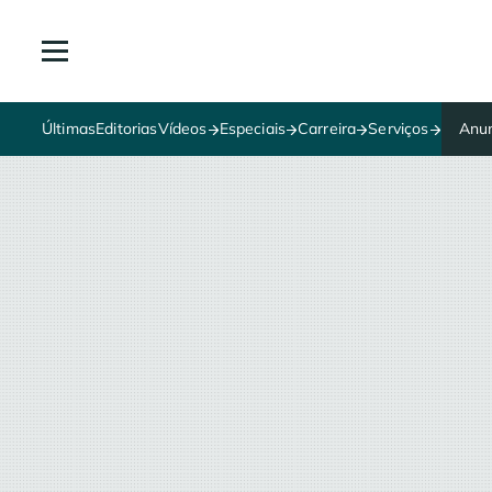
Últimas
Editorias
Vídeos
Especiais
Carreira
Serviços
Anun