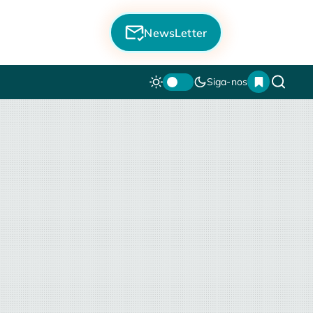
NewsLetter
Siga-nos