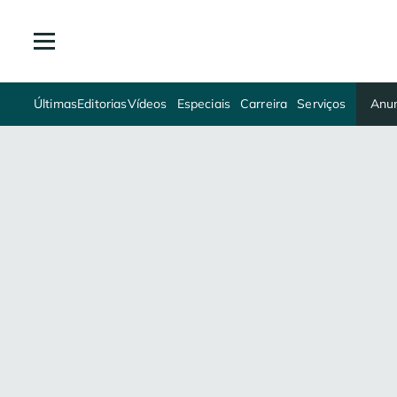
Últimas
Editorias
Vídeos
Especiais
Carreira
Serviços
Anun