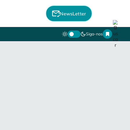
NewsLetter
Siga-nos