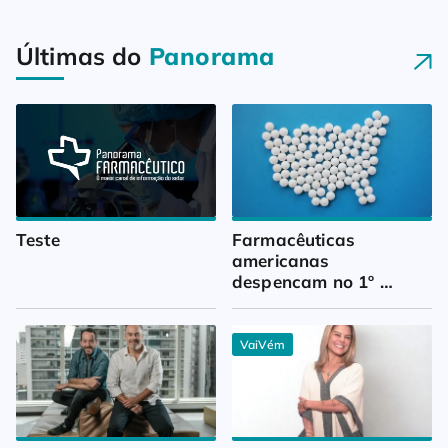
Últimas do
Panorama
Teste
Farmacêuticas 
americanas 
despencam no 1º 
trimestre
VaiVém