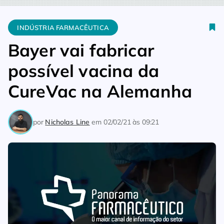
Home
Indústria Farmacêutica
Bayer vai fabricar possível v
INDÚSTRIA FARMACÊUTICA
Bayer vai fabricar
possível vacina da
CureVac na Alemanha
por
Nicholas Line
em
02/02/21 às 09:21