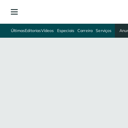
Últimas
Editorias
Vídeos
Especiais
Carreira
Serviços
Anun