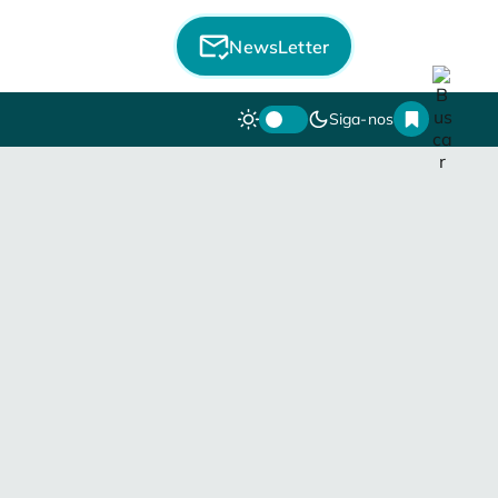
NewsLetter
Siga-nos