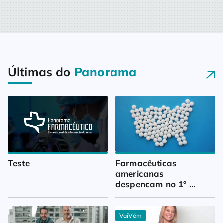
Últimas do
Panorama
Teste
Farmacêuticas 
americanas 
despencam no 1º 
trimestre
VaiVém