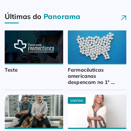
Últimas do
Panorama
Teste
Farmacêuticas 
americanas 
despencam no 1º 
trimestre
VaiVém