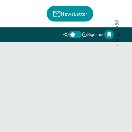
NewsLetter
Siga-nos