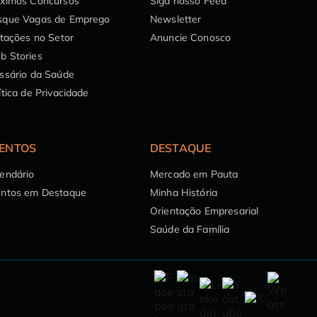
óximos Concursos
Siga nosso Feed
sque Vagas de Emprego
Newsletter
itações no Setor
Anuncie Conosco
b Stories
ssário da Saúde
ítica de Privacidade
ENTOS
DESTAQUE
endário
Mercado em Pauta
entos em Destaque
Minha História
Orientação Empresarial
Saúde da Família