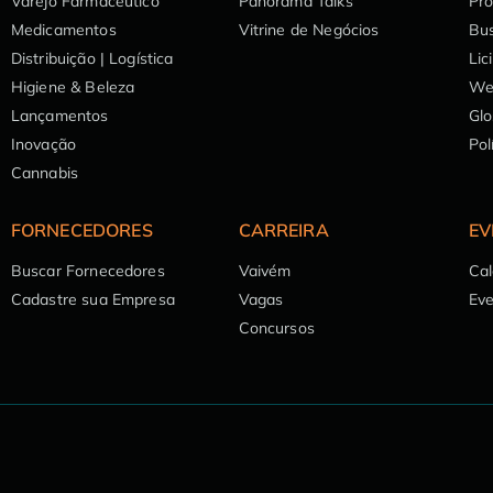
Varejo Farmacêutico
Panorama Talks
Pr
Medicamentos
Vitrine de Negócios
Bu
Distribuição | Logística
Lic
Higiene & Beleza
We
Lançamentos
Glo
Inovação
Pol
Cannabis
FORNECEDORES
CARREIRA
EV
Buscar Fornecedores
Vaivém
Cal
Cadastre sua Empresa
Vagas
Ev
Concursos