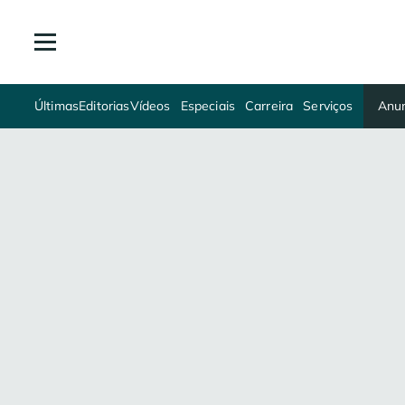
Últimas
Editorias
Vídeos
Especiais
Carreira
Serviços
Anun