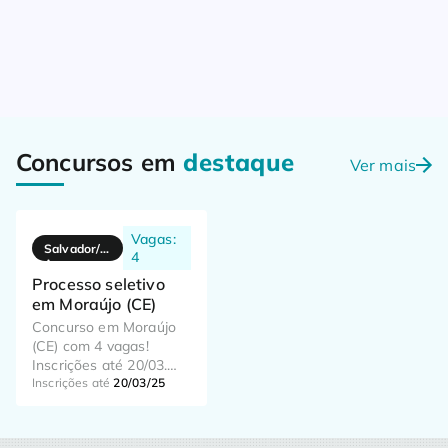
Concursos em
destaque
Ver mais
Vagas:
Salvador/B
4
A
Processo seletivo
em Moraújo (CE)
Concurso em Moraújo
(CE) com 4 vagas!
Inscrições até 20/03.
Taxa de R$80 a R$140.
Inscrições até
20/03/25
Saiba mais e inscreva-
se agora!