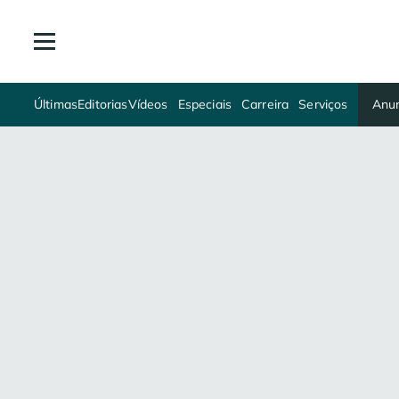
Últimas
Editorias
Vídeos
Especiais
Carreira
Serviços
Anun