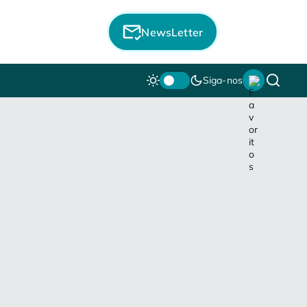
NewsLetter
Siga-nos