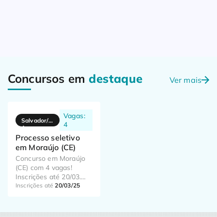
Concursos em
destaque
Ver mais
Vagas:
Salvador/B
4
A
Processo seletivo
em Moraújo (CE)
Concurso em Moraújo
(CE) com 4 vagas!
Inscrições até 20/03.
Taxa de R$80 a R$140.
Inscrições até
20/03/25
Saiba mais e inscreva-
se agora!