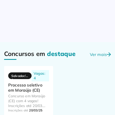
Concursos em
destaque
Ver mais
Vagas:
Salvador/B
4
A
Processo seletivo
em Moraújo (CE)
Concurso em Moraújo
(CE) com 4 vagas!
Inscrições até 20/03.
Taxa de R$80 a R$140.
Inscrições até
20/03/25