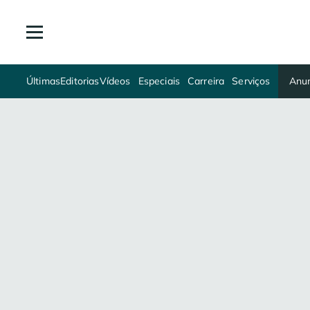
Últimas
Editorias
Vídeos
Especiais
Carreira
Serviços
Anun