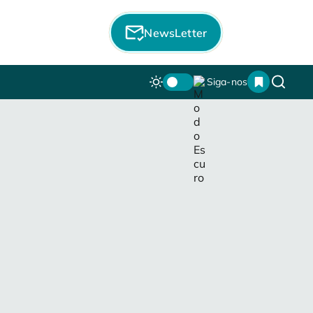
NewsLetter
Siga-nos