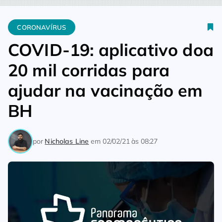
Home
Coronavírus
COVID-19: aplicativo doa 20 mil corridas
CORONAVÍRUS
COVID-19: aplicativo doa
20 mil corridas para
ajudar na vacinação em
BH
por
Nicholas Line
em
02/02/21 às 08:27