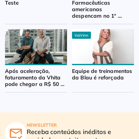
Teste
Farmacêuticas 
americanas 
despencam no 1º 
trimestre
VaiVém
Após aceleração, 
Equipe de treinamentos 
faturamento da Vhita 
da Blau é reforçada
pode chegar a R$ 50 
milhões
NEWSLETTER
Receba conteúdos inéditos e