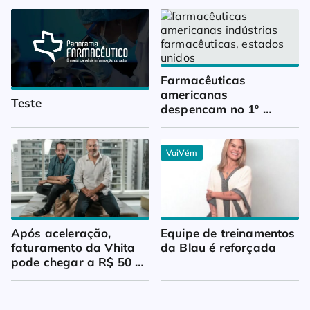
Farmacêuticas 
americanas 
Teste
despencam no 1º 
trimestre
VaiVém
Após aceleração, 
Equipe de treinamentos 
faturamento da Vhita 
da Blau é reforçada
pode chegar a R$ 50 
milhões