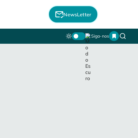
NewsLetter
Siga-nos