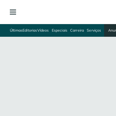
Últimas
Editorias
Vídeos
Especiais
Carreira
Serviços
Anun