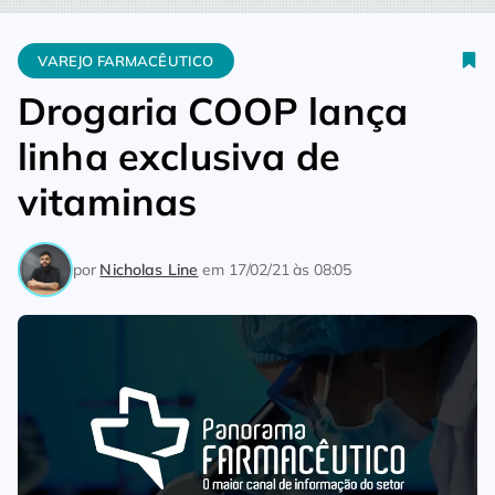
Home
Varejo Farmacêutico
Drogaria COOP lança linha exclus
VAREJO FARMACÊUTICO
Drogaria COOP lança
linha exclusiva de
vitaminas
por
Nicholas Line
em
17/02/21 às 08:05