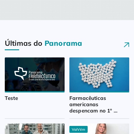
Últimas do
Panorama
Teste
Farmacêuticas 
americanas 
despencam no 1º 
trimestre
VaiVém