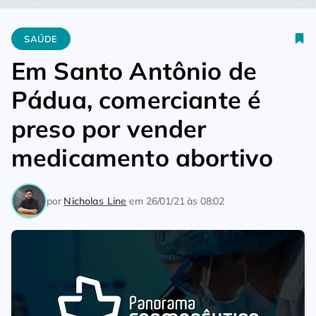
Home
Saúde
Em Santo Antônio de Pádua, comerciante é pre
SAÚDE
Em Santo Antônio de
Pádua, comerciante é
preso por vender
medicamento abortivo
por
Nicholas Line
em
26/01/21 às 08:02