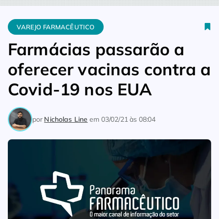
Home
Varejo Farmacêutico
Farmácias passarão a oferecer v
VAREJO FARMACÊUTICO
Farmácias passarão a
oferecer vacinas contra a
Covid-19 nos EUA
por
Nicholas Line
em
03/02/21 às 08:04