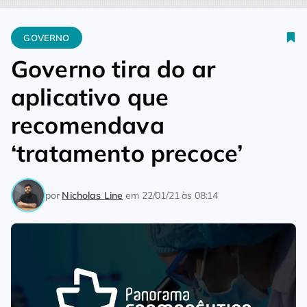
Home
Governo
Governo tira do ar aplicativo que recomendav
GOVERNO
Governo tira do ar
aplicativo que
recomendava
‘tratamento precoce’
por
Nicholas Line
em
22/01/21 às 08:14