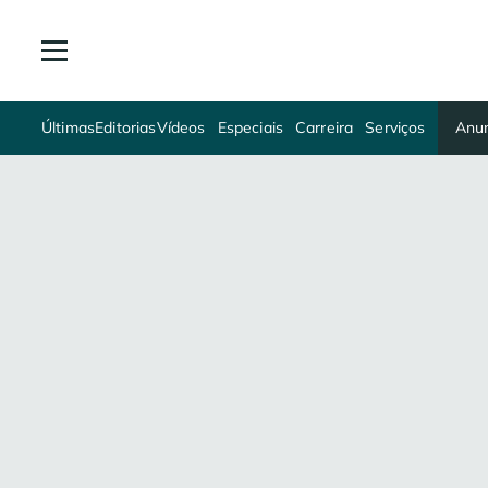
Últimas
Editorias
Vídeos
Especiais
Carreira
Serviços
Anun