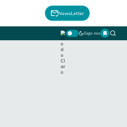
NewsLetter
Siga-nos