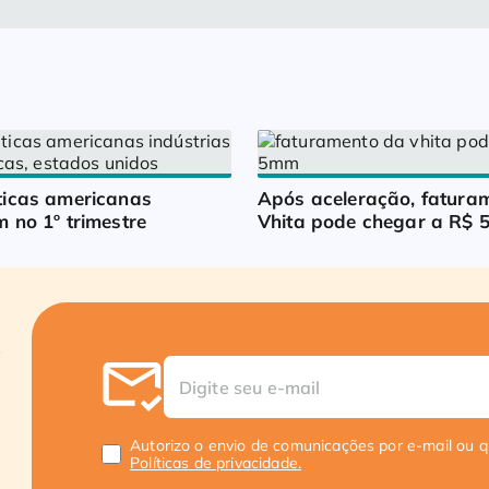
icas americanas 
Após aceleração, faturam
 no 1º trimestre
Vhita pode chegar a R$ 5
Autorizo o envio de comunicações por e-mail ou 
Políticas de privacidade.