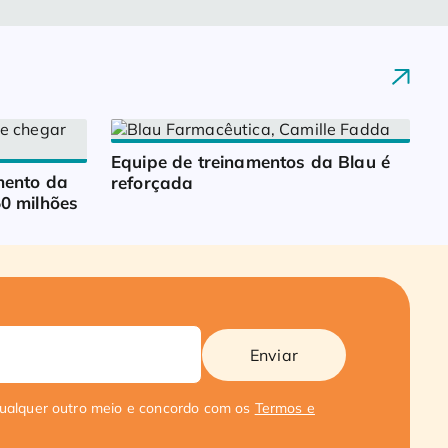
Equipe de treinamentos da Blau é 
ento da 
reforçada
0 milhões
Enviar
qualquer outro meio e concordo com os
Termos e