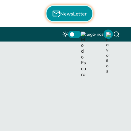
NewsLetter
Siga-nos