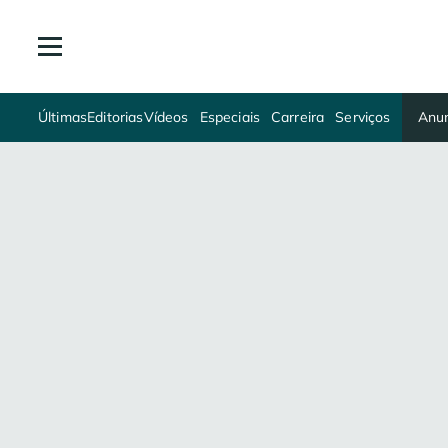
Últimas
Editorias
Vídeos
Especiais
Carreira
Serviços
Anun