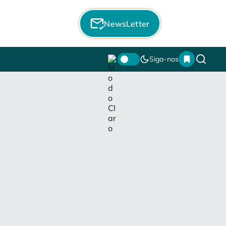
NewsLetter
Siga-nos