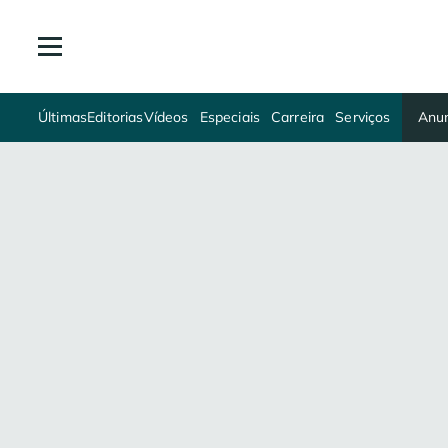
Últimas
Editorias
Vídeos
Especiais
Carreira
Serviços
Anun