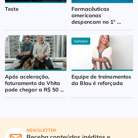
Teste
Farmacêuticas 
americanas 
despencam no 1º 
trimestre
VaiVém
Após aceleração, 
Equipe de treinamentos 
faturamento da Vhita 
da Blau é reforçada
pode chegar a R$ 50 
milhões
NEWSLETTER
Receba conteúdos inéditos e