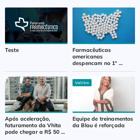
Teste
Farmacêuticas 
americanas 
despencam no 1º 
trimestre
VaiVém
Após aceleração, 
Equipe de treinamentos 
faturamento da Vhita 
da Blau é reforçada
pode chegar a R$ 50 
milhões