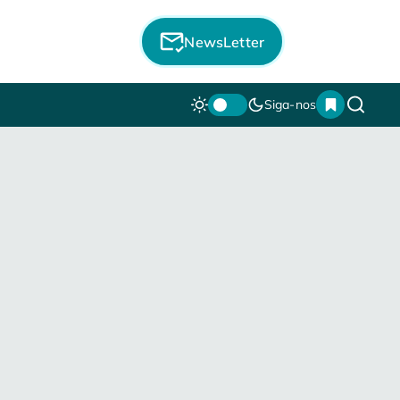
NewsLetter
Siga-nos