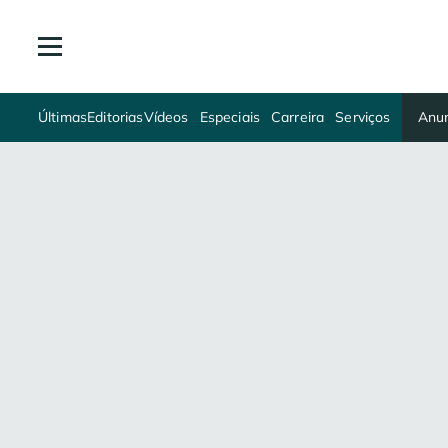
Últimas
Editorias
Vídeos
Especiais
Carreira
Serviços
Anun