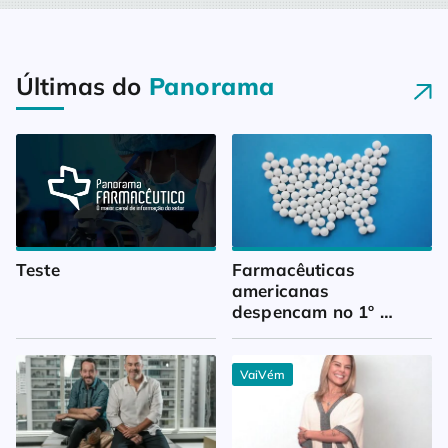
Últimas do
Panorama
Teste
Farmacêuticas 
americanas 
despencam no 1º 
trimestre
VaiVém