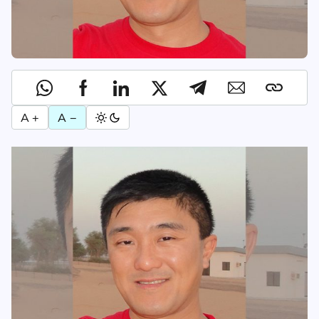
A +
A −