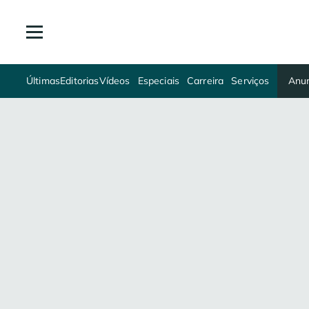
Últimas
Editorias
Vídeos
Especiais
Carreira
Serviços
Anun