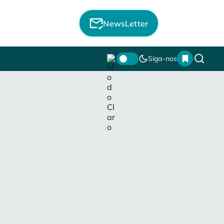
NewsLetter
Siga-nos