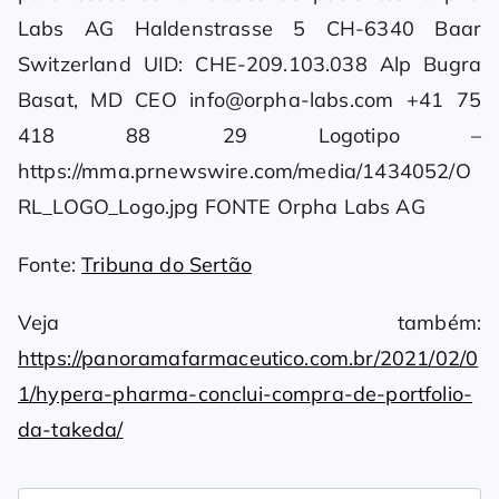
Labs AG Haldenstrasse 5 CH-6340 Baar
Switzerland UID: CHE-209.103.038 Alp Bugra
Basat, MD CEO info@orpha-labs.com +41 75
418 88 29 Logotipo –
https://mma.prnewswire.com/media/1434052/O
RL_LOGO_Logo.jpg FONTE Orpha Labs AG
Fonte:
Tribuna do Sertão
Veja também:
https://panoramafarmaceutico.com.br/2021/02/0
1/hypera-pharma-conclui-compra-de-portfolio-
da-takeda/