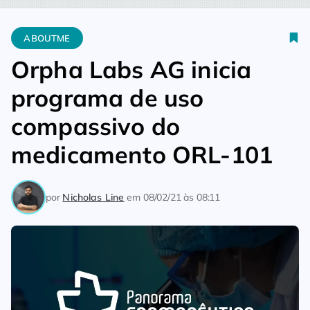
Home
Aboutme
Orpha Labs AG inicia programa de uso com
ABOUTME
Orpha Labs AG inicia
programa de uso
compassivo do
medicamento ORL-101
por
Nicholas Line
em
08/02/21 às 08:11