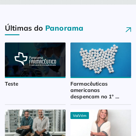
Últimas do
Panorama
Teste
Farmacêuticas 
americanas 
despencam no 1º 
trimestre
VaiVém