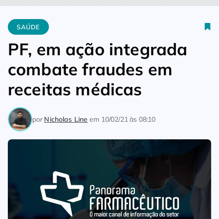
Home
Saúde
PF, em ação integrada combate fraudes em rec
SAÚDE
PF, em ação integrada
combate fraudes em
receitas médicas
por
Nicholas Line
em
10/02/21 às 08:10