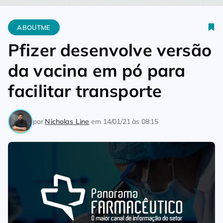
Home
Aboutme
Pfizer desenvolve versão da vacina em pó par
ABOUTME
Pfizer desenvolve versão
da vacina em pó para
facilitar transporte
por
Nicholas Line
em
14/01/21 às 08:15