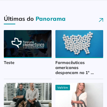
Últimas do
Panorama
Teste
Farmacêuticas 
americanas 
despencam no 1º 
trimestre
VaiVém