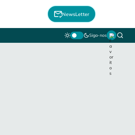
NewsLetter
Siga-nos