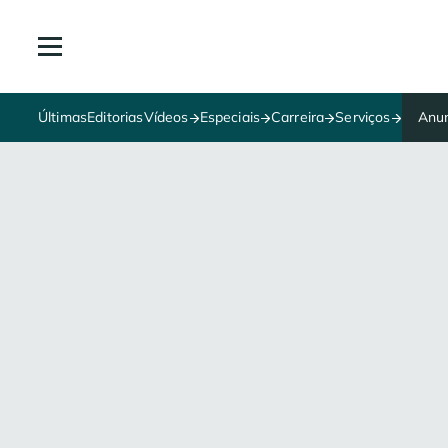
Últimas
Editorias
Vídeos
Especiais
Carreira
Serviços
Anun