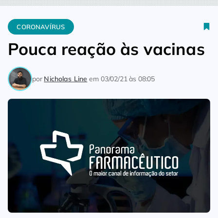
Home
Coronavírus
Pouca reação às vacinas
CORONAVÍRUS
Pouca reação às vacinas
por
Nicholas Line
em
03/02/21 às 08:05