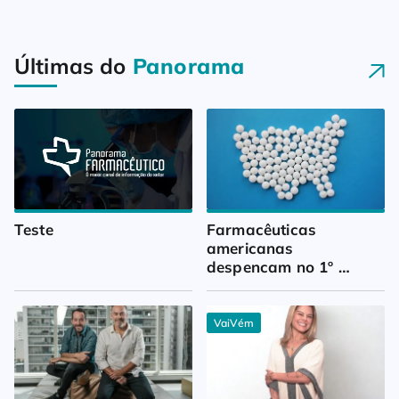
Últimas do
Panorama
Teste
Farmacêuticas 
americanas 
despencam no 1º 
trimestre
VaiVém