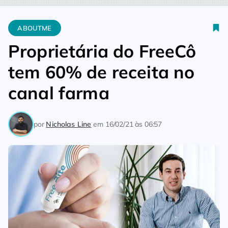
Home
Aboutme
Proprietária do FreeCô tem 60% de receita n
ABOUTME
Proprietária do FreeCô
tem 60% de receita no
canal farma
por
Nicholas Line
em
16/02/21 às 06:57