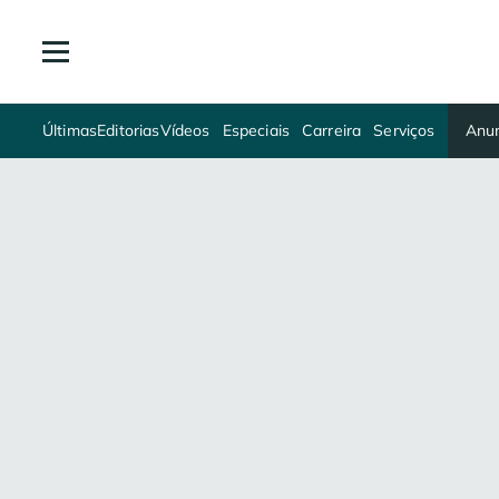
Últimas
Editorias
Vídeos
Especiais
Carreira
Serviços
Anun