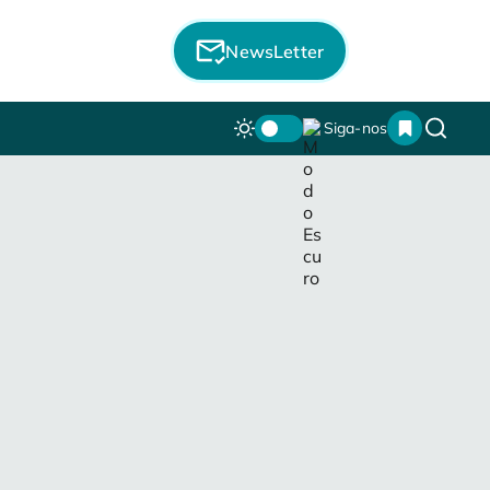
NewsLetter
Siga-nos