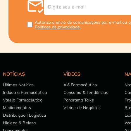
Autorizo o envio de comunicações por e-mail ou 
Políticas de privacidade.
NOTÍCIAS
VÍDEOS
NA
Últimas Notícias
Alô Farmacêutico
Nos
Indústria Farmacêutica
Consumo & Tendências
Can
Varejo Farmacêutico
Panorama Talks
Pr
Medicamentos
Vitrine de Negócios
Bu
Distribuição | Logística
Lic
Higiene & Beleza
We
Lançamentos
Glo