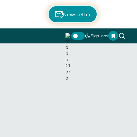
NewsLetter
Siga-nos