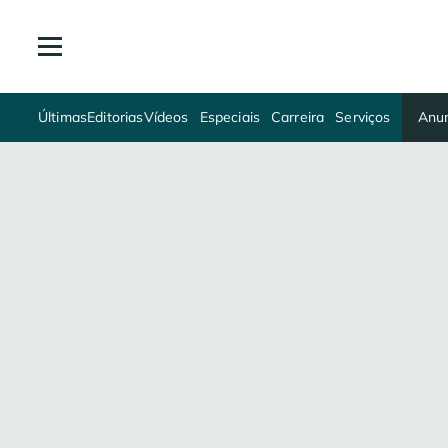
Últimas
Editorias
Vídeos
Especiais
Carreira
Serviços
Anun