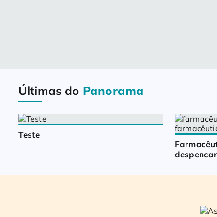
Últimas do
Panorama
Teste
Farmacêut
despencam