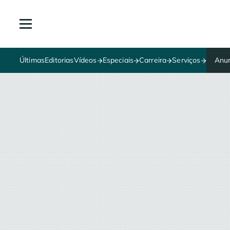
Últimas
Editorias
Vídeos
Especiais
Carreira
Serviços
Anun