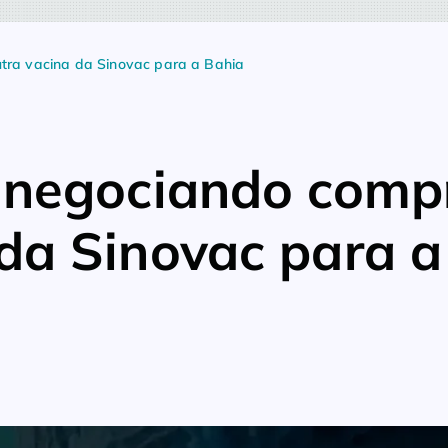
utra vacina da Sinovac para a Bahia
á negociando comp
 da Sinovac para a