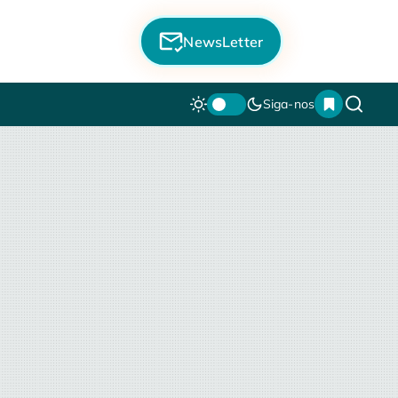
NewsLetter
Siga-nos