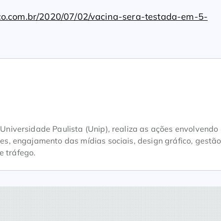
co.com.br/2020/07/02/vacina-sera-testada-em-5-
iversidade Paulista (Unip), realiza as ações envolvendo
, engajamento das mídias sociais, design gráfico, gestão
e tráfego.