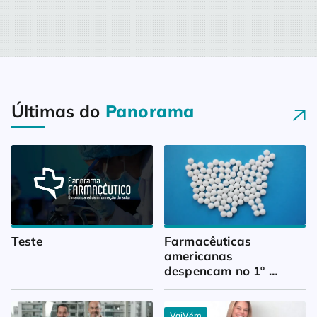
Últimas do
Panorama
Teste
Farmacêuticas 
americanas 
despencam no 1º 
trimestre
VaiVém