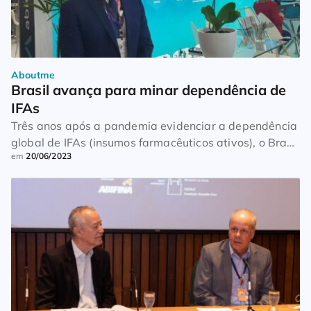
Aboutme
Brasil avança para minar dependência de 
IFAs
Três anos após a pandemia evidenciar a dependência
global de IFAs (insumos farmacêuticos ativos), o Brasil
em
20/06/2023
vem avançando nos esforços para diminuir o
problema. Em entrevista exclusiva ao Panorama
Farmacêutico durante a FCE Pharma 2023, o
presidente da Associação Brasileira da Indústria de
Insumos Farmacêuticos (Abiquifi), Norberto Prestes,
falou das ações da entidade e das […]