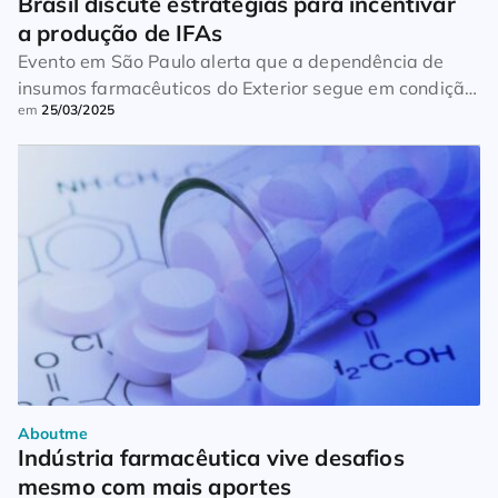
Brasil discute estratégias para incentivar 
a produção de IFAs
Evento em São Paulo alerta que a dependência de
insumos farmacêuticos do Exterior segue em condição
em
25/03/2025
crítica mesmo após ensinamentos da pandemia
Aboutme
Indústria farmacêutica vive desafios 
mesmo com mais aportes