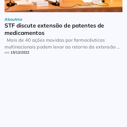
Aboutme
STF discute extensão de patentes de 
medicamentos
Mais de 40 ações movidas por farmacêuticas
multinacionais podem levar ao retorno da extensão do
em
15/12/2022
prazo de validade de patentes de medicamentos para
além dos 20 anos estabelecidos em lei, segundo
reportagem do Valor Econômico. O alerta vem de
entidades que representam laboratórios nacionais e a
indústria de medicamentos genéricos no país, como a
[…]