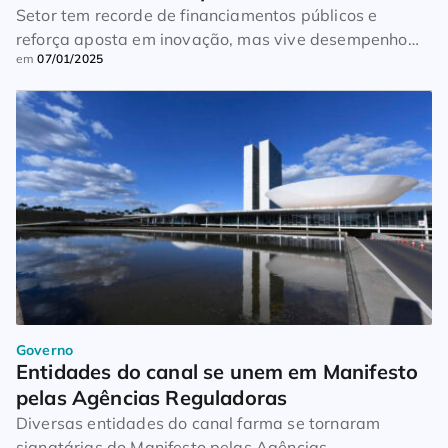
Setor tem recorde de financiamentos públicos e
reforça aposta em inovação, mas vive desempenho
em
07/01/2025
aquém do esperado em 2024
Governo
Entidades do canal se unem em Manifesto 
pelas Agências Reguladoras
Diversas entidades do canal farma se tornaram
signatárias do Manifesto pelas Agências