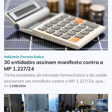
Indústria Farmacêutica
30 entidades assinam manifesto contra a 
MP 1.227/24
Trinta entidades do mercado farmacêutico e de saúde
assinaram um manifesto contra a MP 1.227/24, que
em
11/06/2024
altera a forma de compensação de créditos de
PIS/Cofins. A medida visa a compensar a desoneração
da folha de pagamentos de empresas e dos
municípios. No texto, as instituições se dizem
profundamente preocupadas com a maneira que os