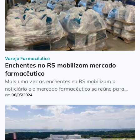
créditos advindos do […]
Varejo Farmacêutico
Enchentes no RS mobilizam mercado 
farmacêutico
Mais uma vez as enchentes no RS mobilizam o
noticiário e o mercado farmacêutico se reúne para
em
08/05/2024
arrecadar fundos e mantimentos. A RD Saúde, grupo
que congrega as bandeiras Droga Raia e Drogasil,
destinará todo o valor arrecadado com o Troco
Solidário no mês de maio às vítimas. Além disso, a
cada centavo doado pelo […]