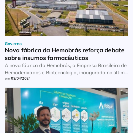
Governo
Nova fábrica da Hemobrás reforça debate 
sobre insumos farmacêuticos
A nova fábrica da Hemobrás, a Empresa Brasileira de
Hemoderivados e Biotecnologia, inaugurada no último
em
09/04/2024
dia 4, reforçou um antigo debate: a autossuficiência
nacional quando o assunto são os insumos
farmacêuticos. As informações são do Corrreio
Braziliense. Apesar de acreditarem no potencial da
indústria farmacêutica, os especialistas ressaltam o
tamanho do desafio para atender a […]