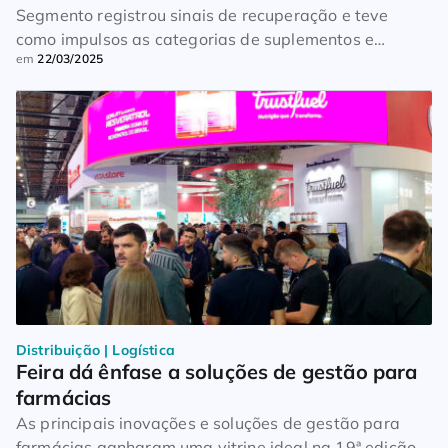
Segmento registrou sinais de recuperação e teve
como impulsos as categorias de suplementos e
em
22/03/2025
vitaminas
Distribuição | Logística
Feira dá ênfase a soluções de gestão para 
farmácias
As principais inovações e soluções de gestão para
farmácias ganharam uma vitrine ideal na 19ª edição