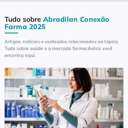
Tudo sobre
Abradilan Conexão
Home
Blog
Tudo sobre Abradilan Conexão Farma 2025
Farma 2025
Artigos, notícias e conteúdos relacionados ao tópico.
Tudo sobre saúde e o mercado farmacêutico você
encontra aqui.