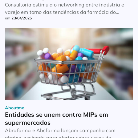
Consultoria estimula o networking entre indústria e
varejo em torno das tendências da farmácia do
em
23/04/2025
presente
Aboutme
Entidades se unem contra MIPs em 
supermercados
Abrafarma e Abcfarma lançam campanha com
abaixo-assinado para alertar sobre riscos de