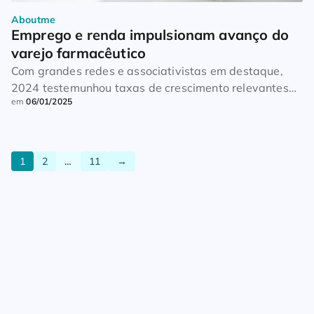
Aboutme
Emprego e renda impulsionam avanço do 
varejo farmacêutico
Com grandes redes e associativistas em destaque,
2024 testemunhou taxas de crescimento relevantes
em
06/01/2025
após dois anos de oscilações
1
2
…
11
→