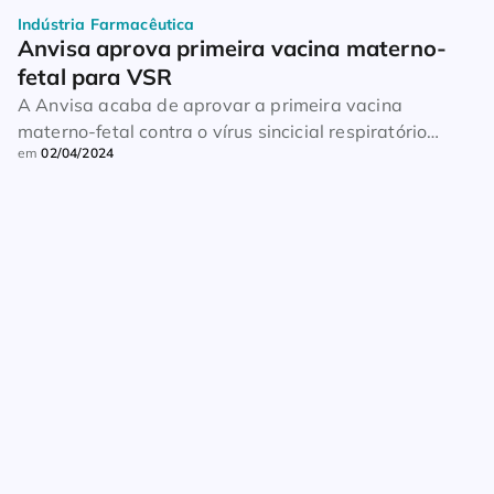
Indústria Farmacêutica
Anvisa aprova primeira vacina materno-
fetal para VSR
A Anvisa acaba de aprovar a primeira vacina
materno-fetal contra o vírus sincicial respiratório
em
02/04/2024
(VSR), principal responsável por infecções
respiratórias agudas em bebês menores de 2 anos de
idade, como a bronquiolite. Desenvolvido pela Pfizer, o
imunizante Abrysvo também foi aprovado para a
proteção de idosos a partir de 60 anos, considerado
outro grupo de […]